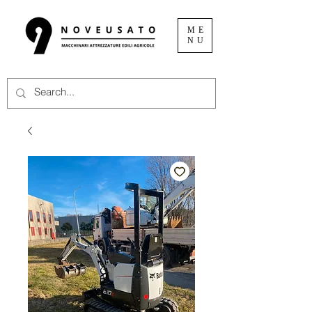
ME
NU