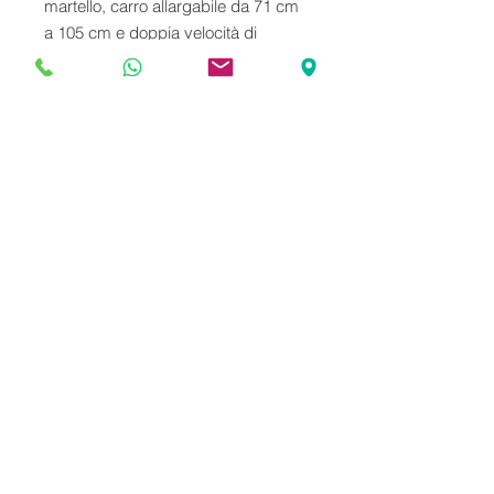
martello, carro allargabile da 71 cm
a 105 cm e doppia velocità di
traslazione. Dispone di un attacco
rapido meccanico Cangini con 3
benne. La macchina è seminuova,
con un peso operativo di 11,70
quintali, certificato CE e libretto
d'uso e manutenzione.
English
For sale: Mini excavator BOBCAT E
10 Z, manufactured in 2022, with
only 220 working hours. Powered by
a 3-cylinder Kubota engine, the
© 2021 Noveusato Srl - Largo Pomeo
machine is equipped with a hammer
3, 23885 Calco (LC) - VAT number:
system, an extendable
IT03455340137
undercarriage from 71 cm to 105
cm, and dual-speed translation. It
features a mechanical quick coupler