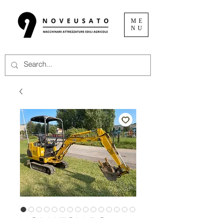
ME
NU