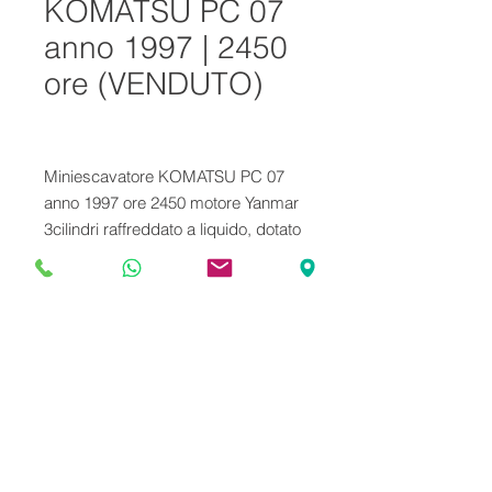
KOMATSU PC 07
anno 1997 | 2450
ore (VENDUTO)
Miniescavatore KOMATSU PC 07
anno 1997 ore 2450 motore Yanmar
3cilindri raffreddato a liquido, dotato
di 2 benne (di cui una montata)
impianto martello, NO carro variabile
NO doppia velocità .Cingoli originali
FKI BRIDGESTONE di primo
impianto.
© 2021 Noveusato Srl - Largo Pomeo