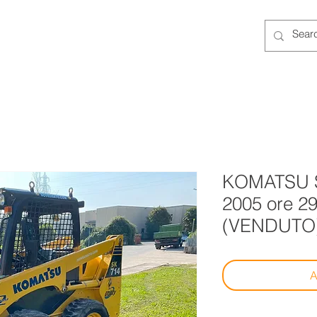
ENTAL
NEW
USED
SERVICES
More
KOMATSU S
2005 ore 29
(VENDUTO
A