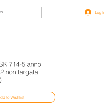
Log In
K 714-5 anno
2 non targata
)
dd to Wishlist