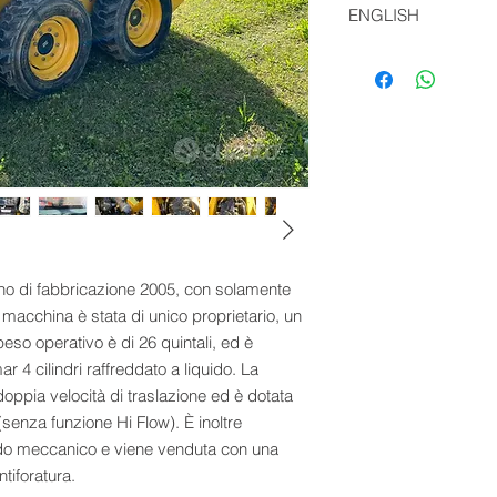
ENGLISH
Komatsu SK 714-5 mi
with only 292 origina
one owner, a gardene
license plate). The o
and it is equipped w
cylinder engine. The
translation speeds 
hydraulic system (no 
mechanical quick att
only. The tires are s
 di fabbricazione 2005, con solamente
a macchina è stata di unico proprietario, un
 peso operativo è di 26 quintali, ed è
4 cilindri raffreddato a liquido. La
doppia velocità di traslazione ed è dotata
(senza funzione Hi Flow). È inoltre
ido meccanico e viene venduta con una
iforatura.