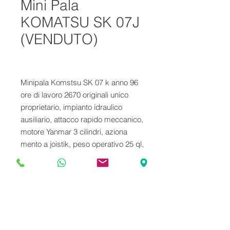
Mini Pala
KOMATSU SK 07J
(VENDUTO)
Minipala Komstsu SK 07 k anno 96
ore di lavoro 2670 originali unico
proprietario, impianto idraulico
ausiliario, attacco rapido meccanico,
motore Yanmar 3 cilindri, aziona
mento a joistik, peso operativo 25 ql,
larghezza cm 140, gomme nuove,
tagliando effettuato. Targa e libretto
di circolazione.
VENDUTO