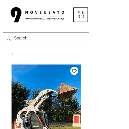
ME
NU