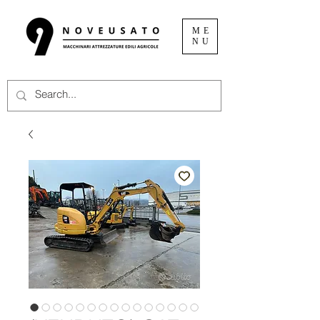
ME
NU