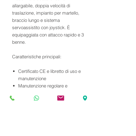
allargabile, doppia velocità di
traslazione, impianto per martello,
braccio lungo e sistema
servoassistito con joystick. È
equipaggiata con attacco rapido e 3
benne.
Caratteristiche principali:
Certificato CE e libretto di uso e
manutenzione
Manutenzione regolare e
documentata
Questa macchina, compatta e
versatile, è ideale per lavori in spazi
ristretti, offrendo prestazioni elevate
e una guida fluida grazie al joystick.