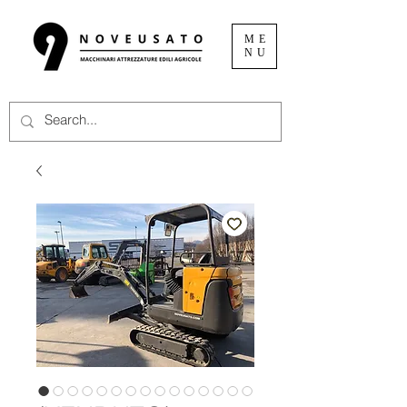
ME
NU