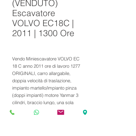
(VENDUTO)
Escavatore
VOLVO EC18C |
2011 | 1300 Ore
Vendo Miniescavatore VOLVO EC 
18 C anno 2011 ore di lavoro 1277 
ORIGINALI, carro allargabile, 
doppia velocità di traslazione, 
impianto martello/impianto pinza 
(doppi impianti) motore Yanmar 3 
cilindri, braccio lungo, una sola 
benna standard 50cm (quella 
montata). Peso operativo 17,50 ql. 
Certificato CE e libretto uso 
manutenzione.