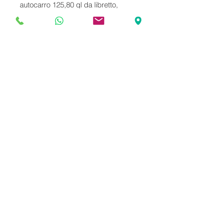
autocarro 125,80 ql da libretto, 
adibito al traino, retrocanera,aria 
condizionata, gommato benissimo e 
revisione valida fino a agosto 22. 
Km percorsi 401000 ORIGINSALI 
autocarro in dotazione ad unico 
operatore  EURO 5
VENDUTO
Il mezzo è stato venduto, contattaci
per info su modelli simili.
©
2013 - 2026
Nove Usato Srl - Largo
Pomeo 3, 23885 Calco (LC) - Partita
IVA: IT03455340137