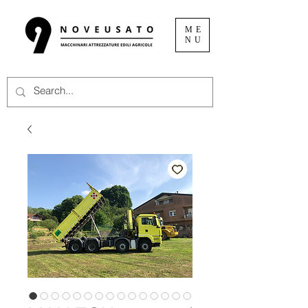
ME
NU