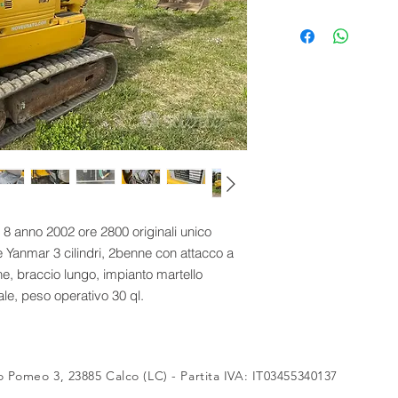
Il mezzo è stato vend
simili.
 anno 2002 ore 2800 originali unico
re Yanmar 3 cilindri, 2benne con attacco a
one, braccio lungo, impianto martello
ale, peso operativo 30 ql.
o Pomeo 3, 23885 Calco (LC) - Partita IVA: IT03455340137