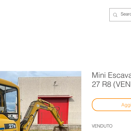
NOLEGGIO
NUOVO
USATO
More
Mini Escav
27 R8 (VE
Aggi
VENDUTO