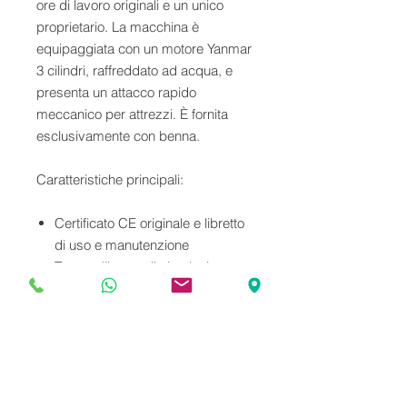
ore di lavoro originali e un unico
proprietario. La macchina è
equipaggiata con un motore Yanmar
3 cilindri, raffreddato ad acqua, e
presenta un attacco rapido
meccanico per attrezzi. È fornita
esclusivamente con benna.
Caratteristiche principali:
Certificato CE originale e libretto
di uso e manutenzione
Targa e libretto di circolazione
Peso operativo: 18 quintali
Questa minipala è un'opportunità
ideale per chi cerca un mezzo
affidabile e in buone condizioni,
pronto per un utilizzo immediato.