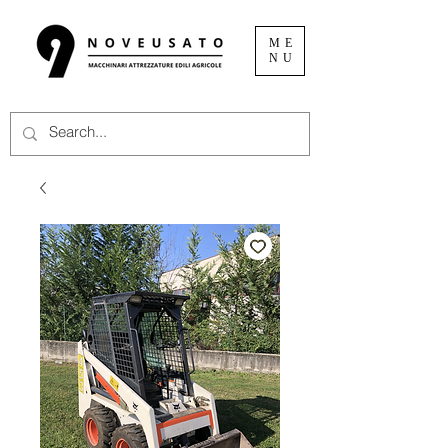
ME
NU