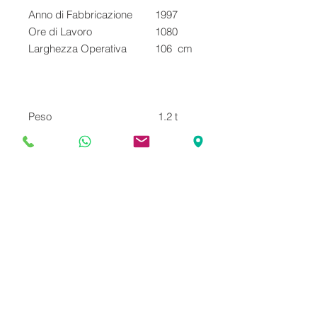
Anno di Fabbricazione
1997
Ore di Lavoro
1080
Larghezza Operativa
106 cm
Peso
1.2 t
Capacità operativa
272 kg
nominale
Pneumatici standard
23x8.50
Capacitá cucchiaio
0.18 m³
Lunghezza di trasporto
2.46 m
Larghezza di trasporto
0.91 m
Altezza di trasporto
1.81 m
Velocità
8,4 km/h
costruttore motore
Kubota
Modellomotori
D705B
Potenza del motore
11.7 kW